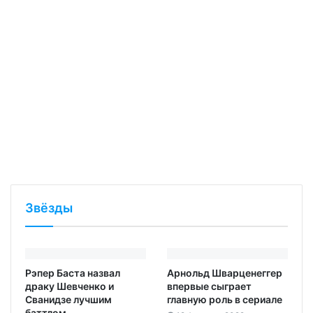
Звёзды
Рэпер Баста назвал
Арнольд Шварценеггер
драку Шевченко и
впервые сыграет
Сванидзе лучшим
главную роль в сериале‍
баттлом