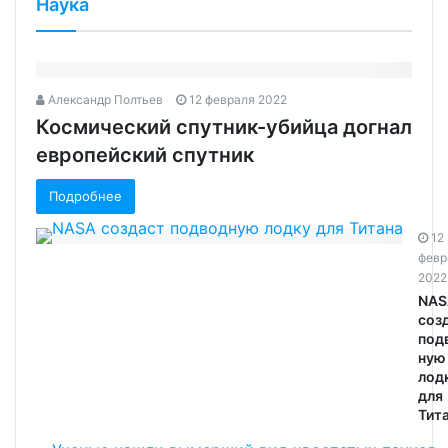
Наука
Александр Полтьев
12 февраля 2022
Космический спутник-убийца догнал
европейский спутник‍
Подробнее
12
февр
2022
NAS
соз
под
ную
лод
для
Тит