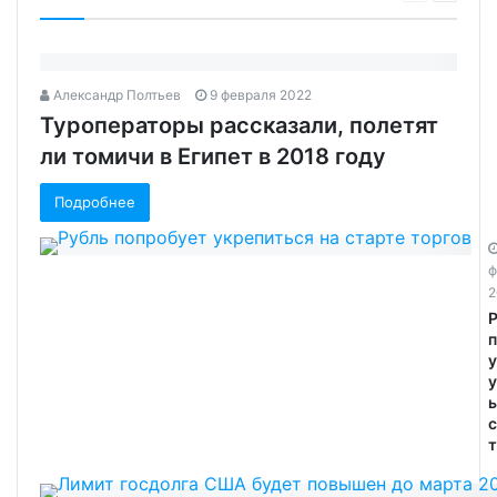
Александр Полтьев
9 февраля 2022
Туроператоры рассказали, полетят
ли томичи в Египет в 2018 году
Подробнее
ф
2
у
ь
т