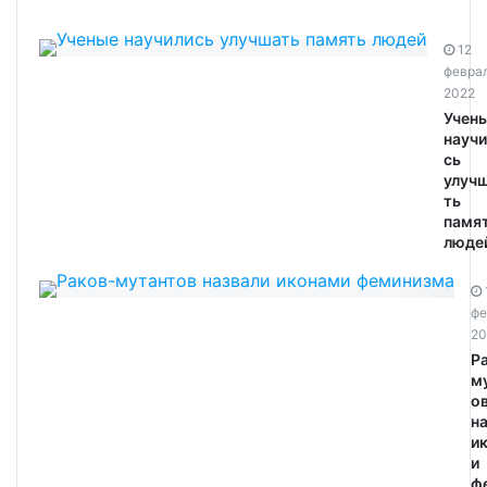
12
февра
2022
Учен
научи
сь
улуч
ть
памя
людей
фе
20
Р
м
о
н
и
и
ф