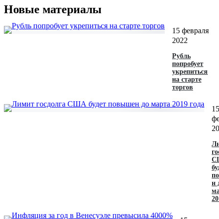
Новые материалы
15 февраля
2022
Рубль
попробует
укрепиться
на старте
торгов‍
1
ф
2
Л
го
С
бу
п
н 
м
20