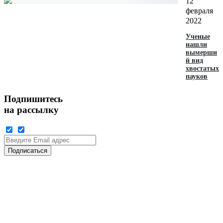
12
февраля
2022
Ученые
нашли
вымерши
й вид
хвостатых
пауков‍
Подпишитесь
на рассылку