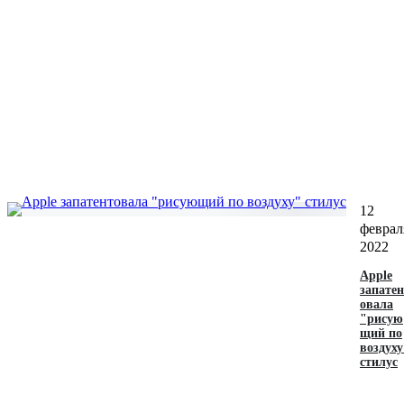
12
феврал
2022
Apple
запатен
овала
"рисую
щий по
воздуху
стилус