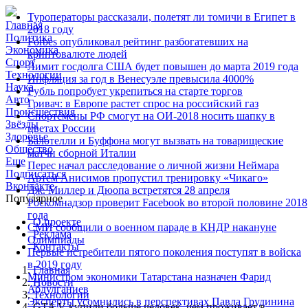
Туроператоры рассказали, полетят ли томичи в Египет в
Главная
2018 году
Политика
Forbes опубликовал рейтинг разбогатевших на
Экономика
криптовалюте людей
Спорт
Лимит госдолга США будет повышен до марта 2019 года‍
Технологии
Инфляция за год в Венесуэле превысила 4000%
Наука
Рубль попробует укрепиться на старте торгов‍
Авто
Гривач: в Европе растет спрос на российский газ‍
Происшествия
Спортсмены РФ смогут на ОИ-2018 носить шапку в
Звёзды
цветах России‍
Здоровье
Балотелли и Буффона могут вызвать на товарищеские
Общество
матчи сборной Италии
Еще
Перес начал расследование о личной жизни Неймара
Подписаться
Артем Анисимов пропустил тренировку «Чикаго»
Вконтакте
Дж. Миллер и Дюопа встретятся 28 апреля
Популярное
Роскомнадзор проверит Facebook во второй половине 2018
года‍
О проекте
СМИ сообщили о военном параде в КНДР накануне
Реклама
Олимпиады‍
Контакты
Первые истребители пятого поколения поступят в войска
в 2019 году
Главная
Министром экономики Татарстана назначен Фарид
Новости
Абдулганиев‍
Технологии
Эксперты усомнились в перспективах Павла Грудинина
GTA V купили больше человек, чем проживает в