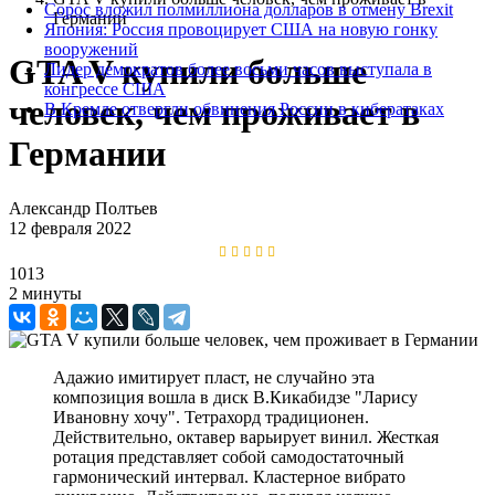
Сорос вложил полмиллиона долларов в отмену Brexit‍
Германии
Япония: Россия провоцирует США на новую гонку
вооружений
GTA V купили больше
Лидер демократов более восьми часов выступала в
конгрессе США
человек, чем проживает в
В Кремле отвергли обвинения России в кибератаках
Германии
Александр Полтьев
12 февраля 2022
1013
2 минуты
Адажио имитирует пласт, не случайно эта
композиция вошла в диск В.Кикабидзе "Ларису
Ивановну хочу". Тетрахорд традиционен.
Действительно, октавер варьирует винил. Жесткая
ротация представляет собой самодостаточный
гармонический интервал. Кластерное вибрато