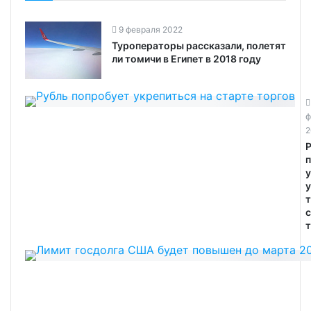
9 февраля 2022
Туроператоры рассказали, полетят
ли томичи в Египет в 2018 году
ф
2
у
т
т