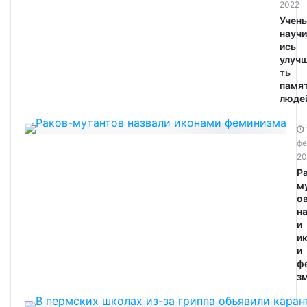
2022
Учен
научи
ись
улуч
ть
памя
людей
фе
20
Р
м
о
н
и
и
и
ф
зм